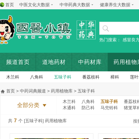
首页
中医文化大数据
中华药典大数据
健康养生大数据
热门搜索：
感冒良
频道首页
道地药材
中药材库
药用植物
木兰科
八角科
五味子科
番荔枝科
樟科
莲叶
首页
>
中药词典频道
>
药用植物库
> 五味子科
木兰科
八角科
五味子科
番荔枝
全部分类
木通科
防己科
马兜铃科
猪笼草
7
共
个 [五味子科] 药用植物库
按