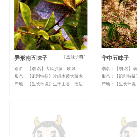
[
五味子科
]
异形南五味子
华中五味子
别名：【别 名】大风沙藤、吹风 ...
别名：【别 名】满山
形态：【识别特征】常绿木质大藤木
形态：【识别特征
产地：【生长环境】生于山谷、溪边
产地：【生长环境