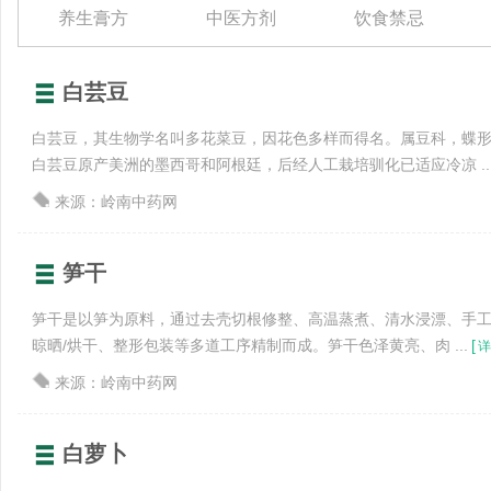
养生膏方
中医方剂
饮食禁忌
白芸豆
白芸豆，其生物学名叫多花菜豆，因花色多样而得名。属豆科，蝶
白芸豆原产美洲的墨西哥和阿根廷，后经人工栽培驯化已适应冷凉 ..
来源：岭南中药网
笋干
笋干是以笋为原料，通过去壳切根修整、高温蒸煮、清水浸漂、手工
晾晒/烘干、整形包装等多道工序精制而成。笋干色泽黄亮、肉 ...
[
详
来源：岭南中药网
白萝卜