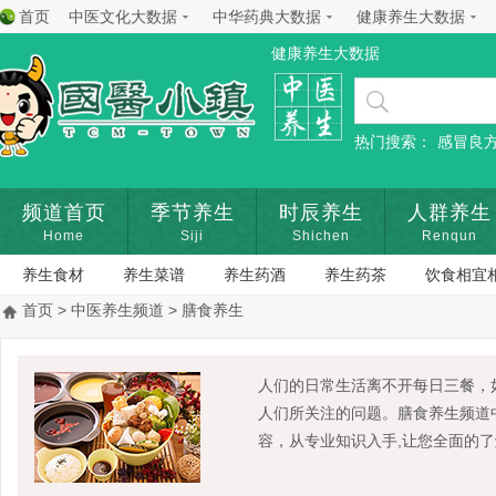
首页
中医文化大数据
中华药典大数据
健康养生大数据
健康养生大数据
热门搜索：
感冒良
频道首页
季节养生
时辰养生
人群养生
Home
Siji
Shichen
Renqun
养生食材
养生菜谱
养生药酒
养生药茶
饮食相宜
首页
>
中医养生频道
> 膳食养生
人们的日常生活离不开每日三餐，
人们所关注的问题。膳食养生频道
容，从专业知识入手,让您全面的