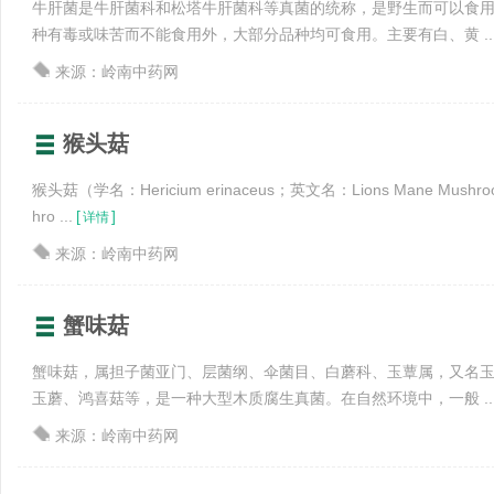
牛肝菌是牛肝菌科和松塔牛肝菌科等真菌的统称，是野生而可以食
种有毒或味苦而不能食用外，大部分品种均可食用。主要有白、黄 ..
来源：岭南中药网
猴头菇
猴头菇（学名：Hericium erinaceus；英文名：Lions Mane Mushroo
hro ...
[
]
详情
来源：岭南中药网
蟹味菇
蟹味菇，属担子菌亚门、层菌纲、伞菌目、白蘑科、玉蕈属，又名
玉蘑、鸿喜菇等，是一种大型木质腐生真菌。在自然环境中，一般 ..
来源：岭南中药网