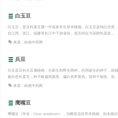
白玉豆
白玉豆，是豆科菜豆属一年或多年生草本植物。白玉豆皮纯白光滑
自江西、浙江、福建等长江中下游省份。形态特征为深耕性蔬菜， ..
来源：岭南中药网
兵豆
兵豆是豆科兵豆属植物；分家生和野生两种，药用家生的种子，原植
被白色长柔毛；种子略扁类圆形，偏白色带黄色。其种子褐色。花 ..
来源：岭南中药网
鹰嘴豆
鹰嘴豆（学名：Cicer arietinum），为蝶形花科草本植物，别