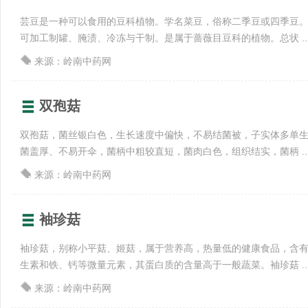
芸豆是一种可以食用的豆科植物。学名菜豆，俗称二季豆或四季豆
可加工制罐、腌渍、冷冻与干制。是属于蔷薇目豆科的植物。总状 ..
来源：岭南中药网
双孢菇
双孢菇，菌丝银白色，生长速度中偏快，不易结菌被，子实体多单
菌盖厚、不易开伞，菌柄中粗较直短，菌肉白色，组织结实，菌柄 ..
来源：岭南中药网
袖珍菇
袖珍菇，别称小平菇、姬菇，属于营养高，热量低的健康食品，含
生素和铁、钙等微量元素，其蛋白质的含量高于一般蔬菜。袖珍菇 ..
来源：岭南中药网