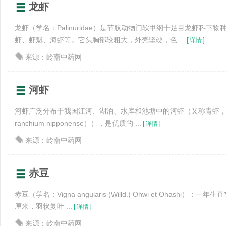
龙虾
龙虾（学名：Palinuridae）是节肢动物门软甲纲十足目龙虾科下
虾、虾魁、海虾等。它头胸部较粗大，外壳坚硬，色 ...
[
]
详情
来源：岭南中药网
河虾
河虾广泛分布于我国江河、湖泊、水库和池塘中的河虾（又称青虾，学
ranchium nipponense）），是优质的 ...
[
]
详情
来源：岭南中药网
赤豆
赤豆（学名：Vigna angularis (Willd.) Ohwi et Ohashi）
厘米，羽状复叶 ...
[
]
详情
来源：岭南中药网