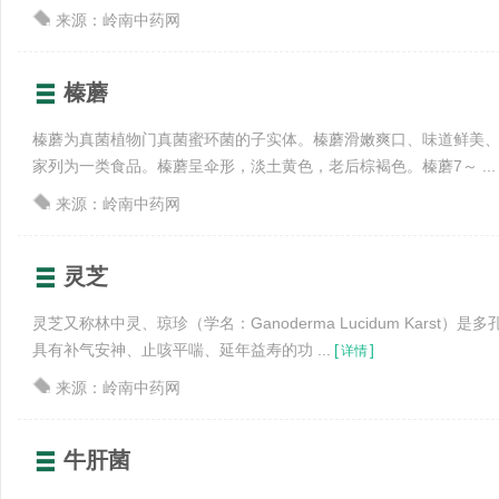
来源：岭南中药网
榛蘑
榛蘑为真菌植物门真菌蜜环菌的子实体。榛蘑滑嫩爽口、味道鲜美
家列为一类食品。榛蘑呈伞形，淡土黄色，老后棕褐色。榛蘑7～ ...
来源：岭南中药网
灵芝
灵芝又称林中灵、琼珍（学名：Ganoderma Lucidum Karst
具有补气安神、止咳平喘、延年益寿的功 ...
[
]
详情
来源：岭南中药网
牛肝菌