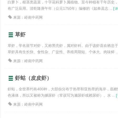
白萝卜，根茎类蔬菜，十字花科萝卜属植物。至今种植有千年历史
有广泛应用。清乾隆庚午年（公元1750年）编修的《如皋县志 ...
[
详
来源：岭南中药网
草虾
草虾，学名斑节对虾，又称黑壳虾，属对虾科。由于该虾喜欢栖息
草虾具有生长快、食性杂、广盐性、养殖周期短、个体大、肉味鲜 ..
来源：岭南中药网
虾蛄（皮皮虾）
虾蛄，全世界约有400种，大部份分布于热带和亚热带的海岸，底
色液体，所以又被称为攋尿虾（常误写为濑尿虾或赖尿虾）。水 ...
[
来源：岭南中药网