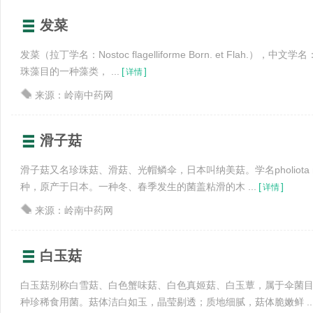
发菜
发菜（拉丁学名：Nostoc flagelliforme Born. et Flah.）
珠藻目的一种藻类， ...
[
]
详情
来源：岭南中药网
滑子菇
滑子菇又名珍珠菇、滑菇、光帽鳞伞，日本叫纳美菇。学名pholiota 
种，原产于日本。一种冬、春季发生的菌盖粘滑的木 ...
[
]
详情
来源：岭南中药网
白玉菇
白玉菇别称白雪菇、白色蟹味菇、白色真姬菇、白玉蕈，属于伞菌
种珍稀食用菌。菇体洁白如玉，晶莹剔透；质地细腻，菇体脆嫩鲜 ..