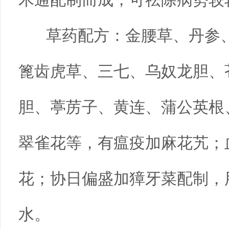
草药配方：金腰草、丹参、
篦齿虎草、三七、乌奴龙胆、
胆、葶苈子、黄连、蒲公英根
翠雀花等，有瘟疫加麻花艽；
花；协日偏盛加獐牙菜配制，
水。