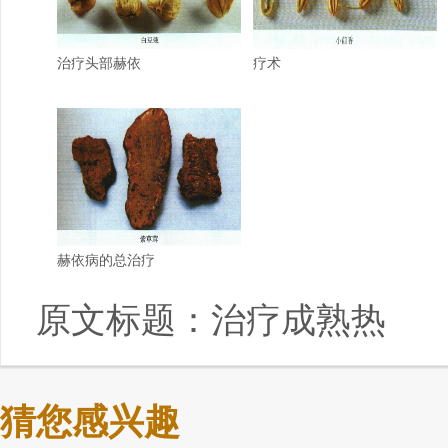
治疗头部赫依
疗术
赫依病的总治疗
原文标题：
治疗成熟热
猜您感兴趣