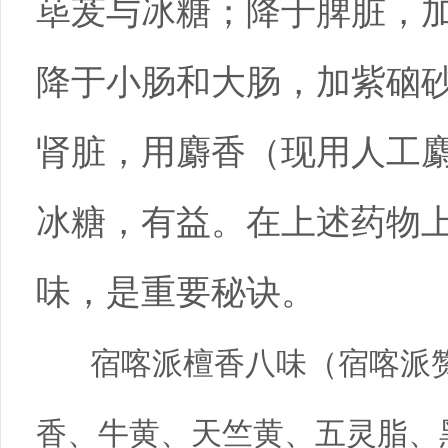
荜茇与冰糖；降于脾脏，
降于小肠和大肠，加紫硇
肾脏，用麝香（现用人工
冰糖，有益。在上述药物
味，是重要秘诀。
宿喀派檀香八味（宿喀派赞
香、牛黄、天竺黄、五灵脂、