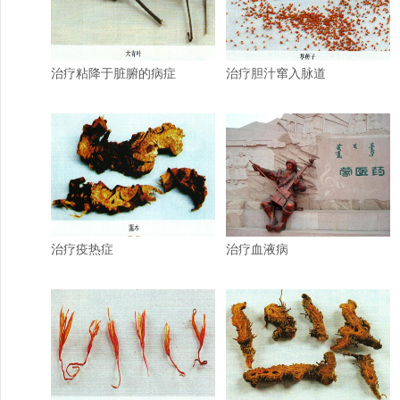
治疗粘降于脏腑的病症
治疗胆汁窜入脉道
治疗疫热症
治疗血液病