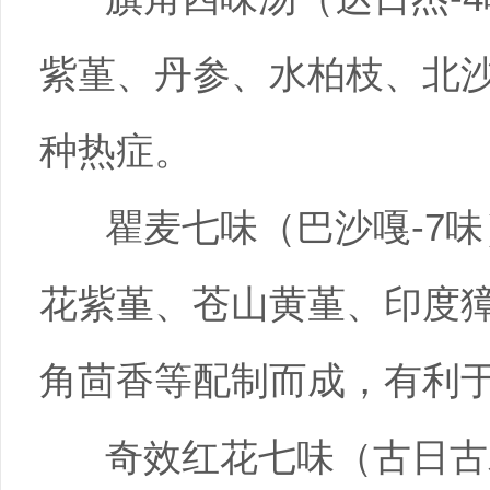
紫堇、丹参、水柏枝、北
种热症。
瞿麦七味（巴沙嘎-7
花紫堇、苍山黄堇、印度
角茴香等配制而成，有利
奇效红花七味（古日古木