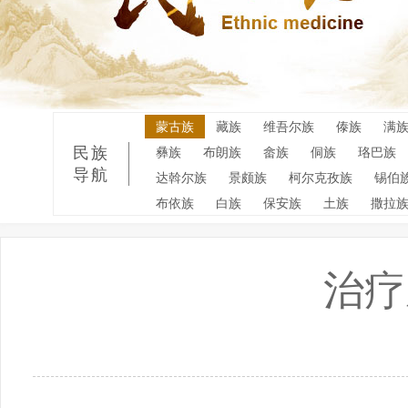
蒙古族
藏族
维吾尔族
傣族
满
民族
彝族
布朗族
畲族
侗族
珞巴族
导航
达斡尔族
景颇族
柯尔克孜族
锡伯
布依族
白族
保安族
土族
撒拉
治疗