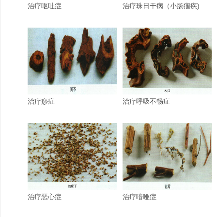
治疗呕吐症
治疗珠日干病（小肠痼疾)
治疗痧症
治疗呼吸不畅症
治疗恶心症
治疗喑哑症