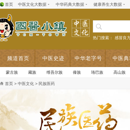
首页
中医文化大数据
中华药典大数据
健康养生大数据
热门搜索：
感冒良
频道首页
中医史迹
中华老字号
中医典
蒙古族
藏族
维吾尔族
傣族
珞巴族
高山族
首页
>
中医文化
> 民族医药